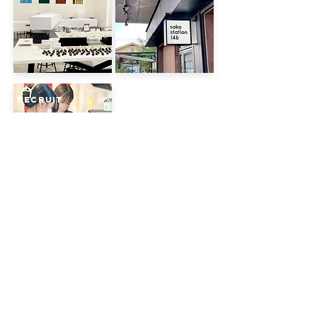
RECRUIT
NEWS
May. 2026
Dining barが
始まりました。
金​土日・祝日限定で
cafe barとして夜の営業
が始まります
​​。