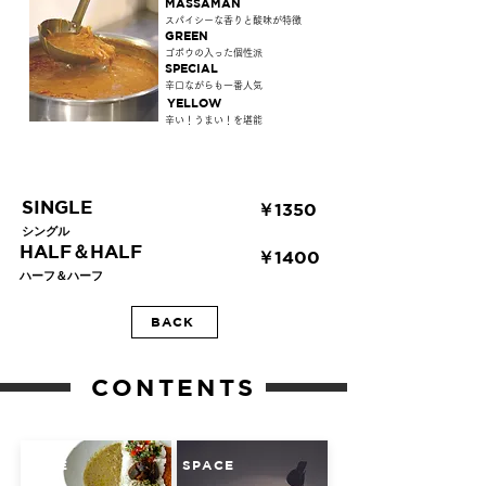
MASSAMAN
スパイシーな香りと酸味が特徴
GREEN
ゴボウの入った個性派
SPECIAL
辛口ながらも一番人気
YELLOW
辛い！うまい！を堪能
SINGLE
​￥1350
​シングル
HALF＆HALF
​￥1400
​ハーフ＆ハーフ
BACK
CONTENTS
CAFE
SPACE