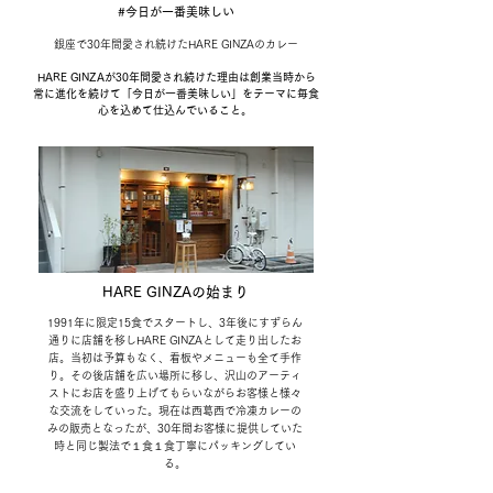
#今日が一番美味しい
銀
座で30年間愛され続けた
HARE GINZAの
カ
レー
HARE GINZAが30年間愛され続けた理由は創業当時から
常に進化を続けて
「今日が一番美味しい」をテーマに毎食
心を込めて仕込んでいること。
HARE GINZAの始まり
​
1991年に限定15食でスタートし、3年後にすずらん
通りに店舗を移し
HARE GINZAとして走り出したお
店。
当初は予算もなく、看板や
メニューも
全て手作
り。その後店舗を広い場所に移し、沢山の
アーティ
ストに
お店を盛り上げてもらいながらお客様と様々
な交流をしていった。現在は西葛西で冷凍カレーの
みの販売と
なったが、
30年間お客様に提供していた
時と同じ製法で１食１食丁寧にパッキングしてい
る。