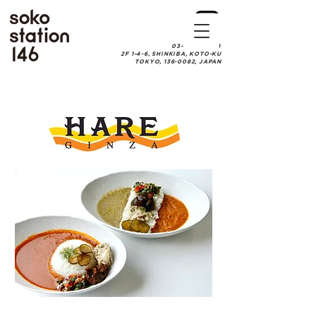
03-6457-0084
2F 1-4-6, SHINKIBA, KOTO-KU
TOKYO, 136-0082, JAPAN