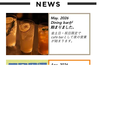
NEWS
May. 2026
Dining barが
始まりました。
金​土日・祝日限定で
cafe barとして夜の営業
が始まります
​​。
Apr. 2026
木場公園で
コーヒー出展
木場公園のコーヒーイ
ベントに出店！
4/25.26の2日間
Mar. 2026
コラボカフェ
を開催！！
BRUNCH BROTHERと
のコラボカフェを開催
3/13 Fri. - 3/21 Sat.