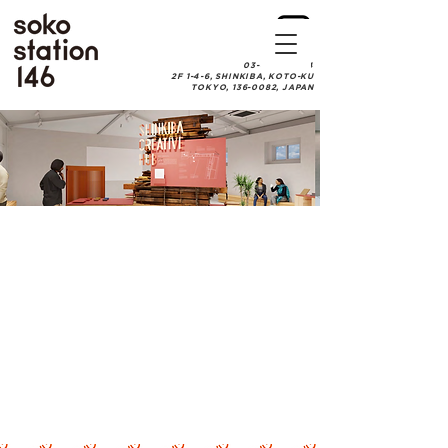
03-6457-0084
2F 1-4-6, SHINKIBA, KOTO-KU
TOKYO, 136-0082, JAPAN
新木場の街と工場がひらかれる3日間!
「SHINKIBA CREATIVE HUB 2025」が
開催されます。
メイン会場は倉庫をリノベーションした
カフェ「soko station 146」。
木とデザインが交わる新しい新木場の姿を
体験してください。