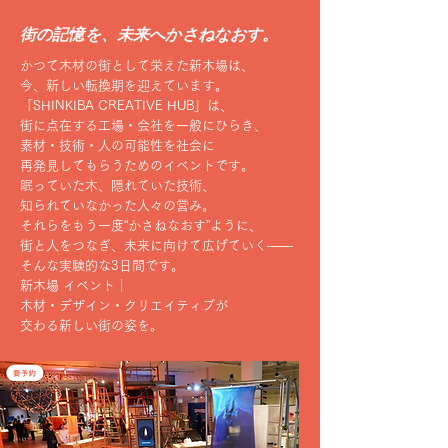
街の記憶を、未来へかさねなおす。
かつて木材の街として栄えた新木場は、
今、新しい転換期を迎えています。
「SHINKIBA CREATIVE HUB」は、
街に点在する工場・会社を一般にひらき、
素材・技術・人の可能性を社会に
再発見してもらうためのイベントです。
眠っていた木、隠れていた技術、
知られていなかった人々の営み。
それらをもう一度“かさねなおす”ように、
街と人をつなぎ、未来に向けて広げていく——
そんな実験的な3日間です。
新木場 イベント｜
木材・デザイン・クリエイティブが
交わる新しい街の姿を。