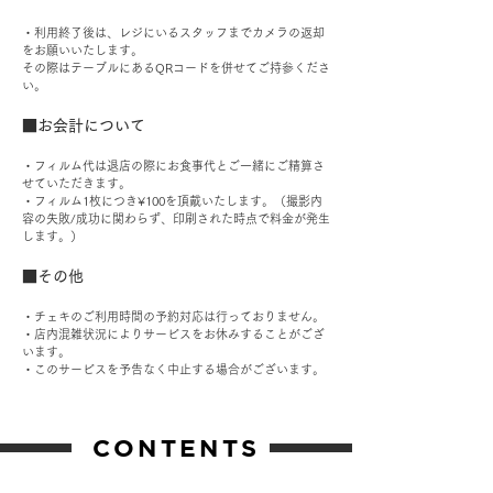
・利用終了後は、レジにいるスタッフまでカメラの返却
をお願いいたします。
その際はテーブルにあるQRコードを併せてご持参くださ
い。
■お会計について
・フィルム代は退店の際にお食事代とご一緒にご精算さ
せていただきます。
・フィルム1枚につき¥100を頂戴いたします。（撮影内
容の失敗/成功に関わらず、印刷された時点で料金が発生
します。）
■その他
・チェキのご利用時間の予約対応は行っておりません。
・店内混雑状況によりサービスをお休みすることがござ
います。
・このサービスを予告なく中止する場合がございます。
CONTENTS