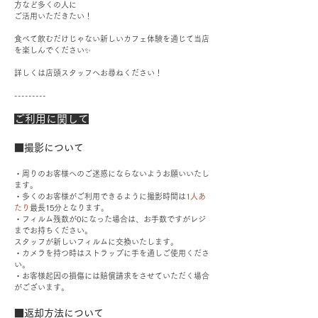
方など多くの人に
ご活用いただきたい！
食べて飲むだけじゃない
新しいカフェ体験を通じて当店
を楽しんでください✨
​詳しくは店頭スタッフへお尋ねください！
---------
ご利用に関して
■撮影について
・周りのお客様へのご迷惑にならないようお願いいたし
ます。
・多くのお客様がご利用できるように撮影時間は
1人あ
たり
最長15分となります。
・フィルム残数が0になった場合は、お手数ですがレジ
までお持ちください。
スタッフが新しいフィルムに交換いたします。
・カメラを持つ時はストラップに手を通しご使用くださ
い。
・お客様起因の損傷には賠償請求をさせていただく場合
がございます。
■返却方法について