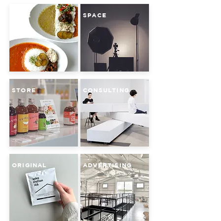
CAFE
SPACE
STORE
CONSULTING
ORIGINAL
ADVERTISING