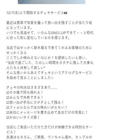
12/7(水)より開始するチェキサービス📸
最近は携帯で写真を撮って思い出を残すことが当たり前
になっています。
いつでも見返せて、いろんなSNSにUPできて・・と時代
に合った形に変化しているのを感じます。
当店ではせっかく新木場まで来てくれるお客様のために
せっかくなら
ここでしか味わえないなにか！を提供したいと思い、
”当店で過ごした、たのしい時間をカタチに残して大事な
人たちと共有して欲しい”
そんな思いからあえてチェキというアナログなサービス
を
始めて見ることにしました✨
チェキの利点はさまざまあり.......
☑︎その場で持ち帰れる！
☑︎みんなで共有できる！
☑︎思い出が手元にカタチとして残る！
☑︎フィルムならではの味わいがエモい！
☑︎余白にメッセージを書き込めて自分だけの写真に！
☑︎かわいいサイズ感！
当店にご来店いただけた方だけが
体験できる特別なサー
ビス！
友達はもちろん、ご家族、ワンちゃん連れ、カップルの