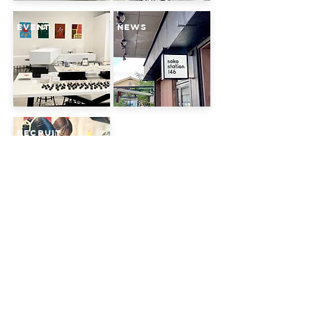
EVENT
NEWS
RECRUIT
NEWS
May. 2026
Dining barが
始まりました。
金​土日・祝日限定で