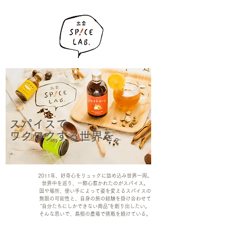
スパイスで
​ワクワクする世界を。
2011年、好奇心をリュックに詰め込み世界一周。
世界中を巡り、一際心惹かれたのがスパイス。
国や場所、使い手によって姿を変えるスパイスの
無限の可能性と、自身の旅の経験を掛け合わせて
"自分たちにしかできない商品"を創り出したい。
そんな思いで、島根の農場で挑戦を続けている。