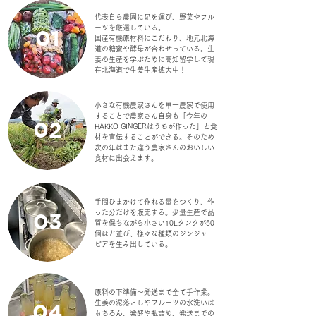
代表自ら農園に足を運び、野菜やフル
ーツを厳選している。
01
​国産有機原材料にこだわり、地元北海
道の糖蜜や酵母が合わせっている。生
姜の生産を学ぶために高知留学して現
在北海道で生姜生産拡大中！
小さな有機農家さんを単一農家で使用
することで農家さん自身も「今年の
02
HAKKO GINGERはうち
が作った
」と食
材を宣伝することができる。そのため
次の年はまた違う農家さんのおいしい
食材に出会えます。
​手間ひまかけて作れる量をつくり、作
った分だけを販売する。少量生産で品
03
質を保ちながら小さい10Lタンクが50
個ほど並び、様々な種類のジンジャー
ビアを生み出している。
原料の下準備〜発送まで全て手作業。
生姜の泥落としやフルーツの水洗いは
04
もちろん、発酵や瓶詰め
、発送までの