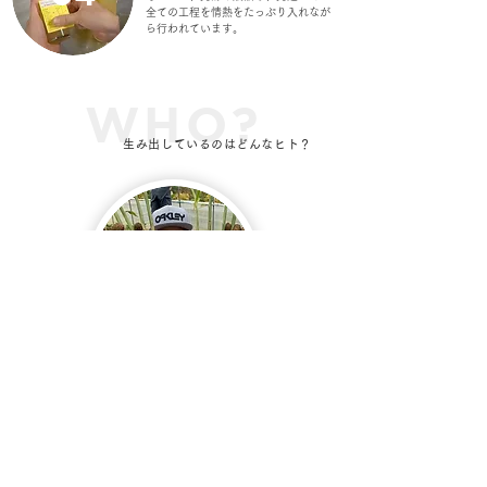
全ての工程を情熱をたっぷり入れなが
ら行われています。
WHO?
生み出しているのはどんなヒト？
HAKKO GINGERを生み出した男
前田 伸一（まえだ しんいち）
株式会社デリシャスフロム北海道 代表取締役
1978年北海道深川市生まれ。旭川高専卒業後上
京。昼間はサラリーマン、夜はバンド活動、週末