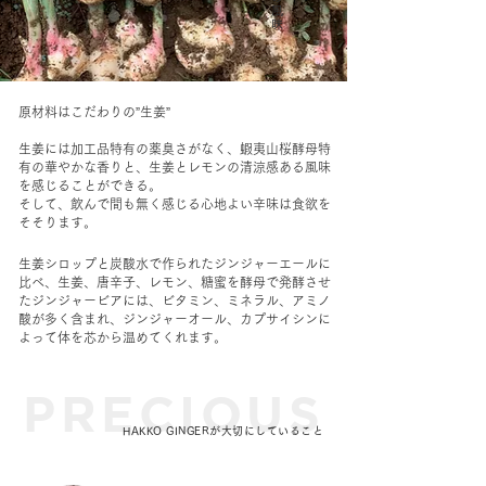
原材料はこだわりの”生姜”
生姜には加工品特有の薬臭さがなく、蝦夷山桜酵母特
有の華やかな香りと、生姜とレモンの清涼感ある風味
を感じることができる。
そして、飲んで
間も無く感じる心地よい辛味は食欲を
そそります。
生姜シロップと炭酸水で作られたジンジャーエールに
比べ、生姜、唐辛子、レモン、糖蜜を酵母で発酵させ
たジンジャービアには、ビタミン、ミネラル、アミノ
酸が多く含まれ、ジンジャーオール、カプサイシンに
よって体を芯から温めてくれます。
PRECIOUS
HAKKO GINGERが大切にしていること