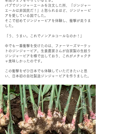
年間シェフをやっているとき。
パブでジンジャーエールを注文した所、「ジンジャー
エールは非国民だ！」と怒られるほど、ジンジャービ
アを愛している国でした。
そこで初めてジンジャービアを体験し、衝撃が走りま
した。
「う、うまい。これでノンアルコールなのか！」
中でも一番衝撃を受けたのは、ファーマーズマーケッ
トのジンジャービア。生姜農家さんが自家製の生絞り
ジンジャービアを樽で出しており、これがメチャクチ
ャ美味しかったのです。
この衝撃をぜひ日本でも体験していただきたいと思
い、日本初の自社製造ジンジャービアを作りました。
​原材料へのこだわり
口に広がる生姜の風味