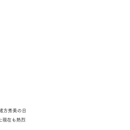
 緒方秀美の日
た現在も熱烈