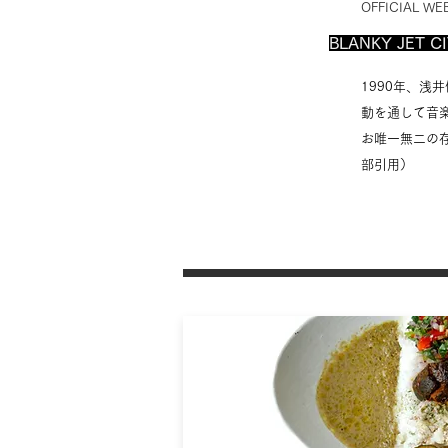
OFFICIAL WE
BLANKY JET C
1990年、浅
動を通して音
お唯一無二の
部引用）
CAFE