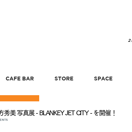
2
CAFE BAR
STORE
SPACE
美 写真展 - BLANKEY JET CITY - を開催！
VENTS