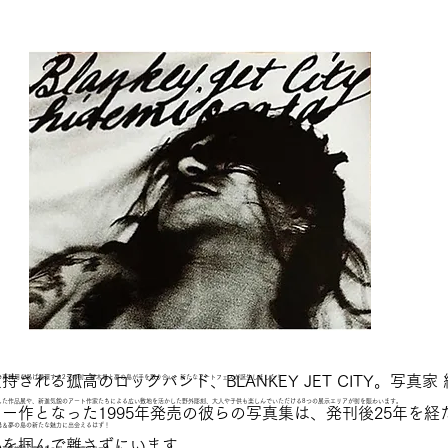
持される孤高のロックバンド、BLANKEY JET CITY。写真家
の再利用を掲げ循環する2つの街、新木場と夢の島が手を取り合い、新たなアートフェスが誕生しました！
した作品展や、新進気鋭のアート作家たちによる広い敷地を活かした野外彫刻、大人や子供も楽しんでいただける8つの展示エリアが街を賑わいます。
ー作となった1995年発売の彼らの写真集は、発刊後25年を経
場＆夢の島の新たな魅力に出会えるはず！
心を掴んで離さずにいます。