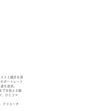
ィストと親交を深
達のポートレート
の道を追求。
ーラまでを捉える眼
マ、ひとコマ
、クリエータ