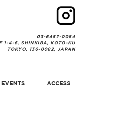
03-6457-0084
F 1-4-6, SHINKIBA, KOTO-KU
TOKYO, 136-0082, JAPAN
EVENTS
ACCESS