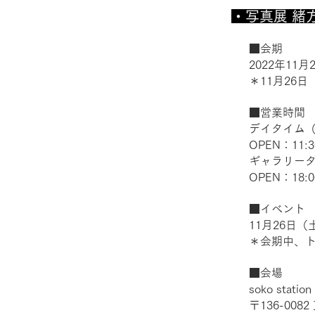
展示される
・写真展 緒方秀
■会期
2022年11
＊11月26
■営業時間
デイタイム
OPEN：11:3
ギャラリー
OPEN：18:0
■イベント
11月26日（
＊会期中、
■会場
soko station
〒136-008