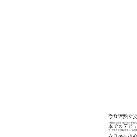
今なお熱く支
無駄のない資源活用とエネルギー
木材加工の過程で出た端材を活か
本でのデビュ
マップを片手に散策すると、新木
なファンの