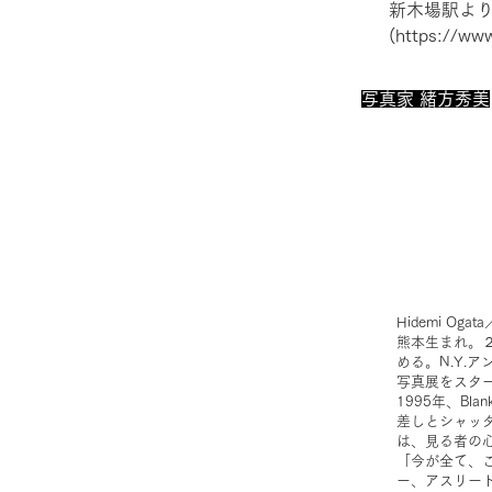
新木場駅より
(
https://www
​写真家 緒方秀美
Hidemi Ogata
熊本生まれ。
める。N.Y.
写真展をスタ
1995年、Bl
差しとシャッ
は、見る者の
「今が全て、
ー、アスリー