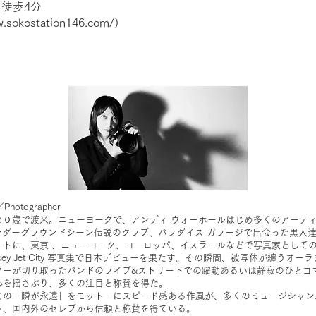
徒歩4分
.sokostation146.com/)
／Photographer
２０歳で渡米。ニューヨークで、アンディ ウォーホールはじめ多くのアーテ
アンダーグラウンドシーン伝説のクラブ、パラダイス ガラージで出会った黒人
ートに、東京 、ニューヨーク、ヨーロッパ、イスラエルなどで写真家として
ankey Jet City 写真集で日本デビューを果たす。その瞬間、被写体が纏うオ
ターが切り取ったバンドのライブ&ストリートでの躍動あるいは静寂のひとコ
心を揺さぶり、多くの注目と称賛を得た。
この一瞬が永遠」をモットーにスピード感ある作風が、多くのミュージシャン
ト、国内外のセレブから信頼と称賛を得ている。