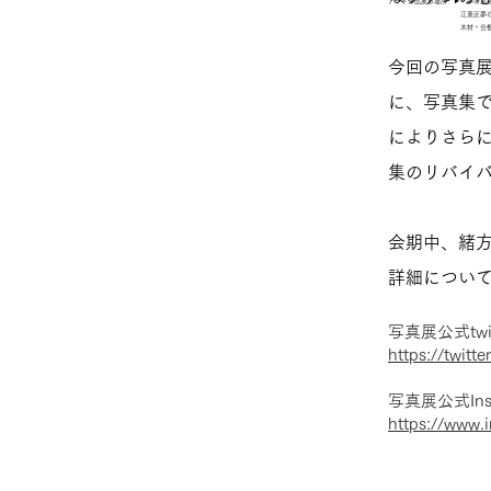
アート作品展示場所 ▶︎ 夢の島
江東区夢の島競技場
木材・合板博物館、木材会館、
今回の写真
に、写真集
によりさらに
集のリバイ
会期中、緒
詳細について
写真展公式twit
https://twitt
写真展公式Ins
https://www.