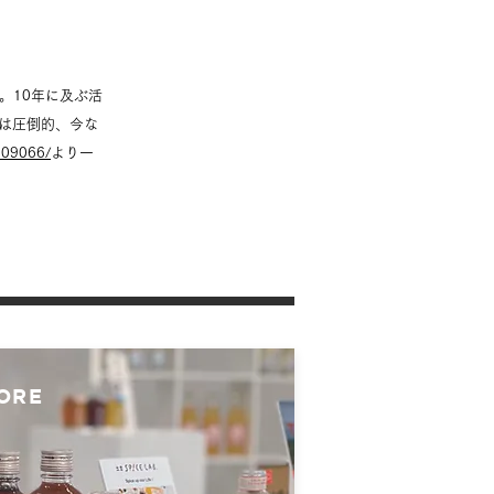
散。10年に及ぶ活
は圧倒的、今な
0009066/
より一
ORE