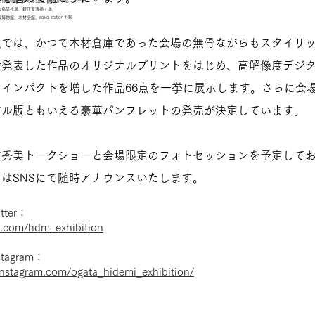
熱帯植物館、夢の島公園、東京夢の島マリーナ
、新江東清掃工場、
soko station 146
展では、かつて木材倉庫であった会場の無骨ながらもスタイリ
で発表した作品のオリジナルプリントをはじめ、高解像度デジ
インパクトを増した作品66点を一挙に展示します。さらに会
バル版ともいえる豪華パンフレットの発売が決定しています。
方秀美トークショーと会場限定のフォトセッションを予定して
はSNSにて随時アナウンスいたします。
ter：
er.com/hdm_exhibition
tagram：
instagram.com/ogata_hidemi_exhibition/