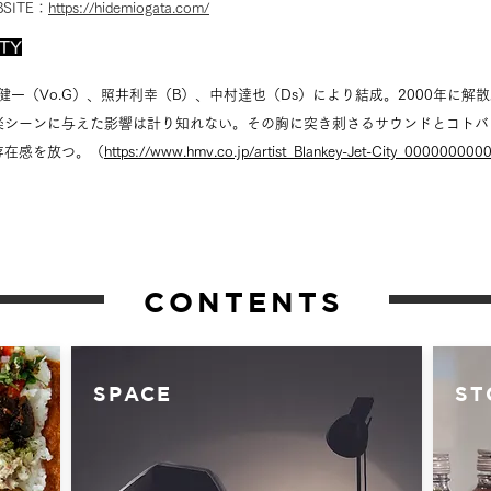
BSITE：
https://hidemiogata.com/
ITY
井健一（Vo.G）、照井利幸（B）、中村達也（Ds）により結成。2000年に解
楽シーンに与えた影響は計り知れない。その胸に突き刺さるサウンドとコトバ
存在感を放つ。（
https://www.hmv.co.jp/artist_Blankey-Jet-City_00000000
CONTENTS
SPACE
ST