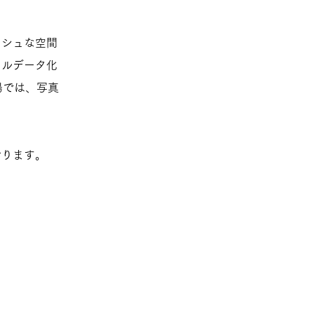
ッシュな空間
タルデータ化
場では、写真
おります。